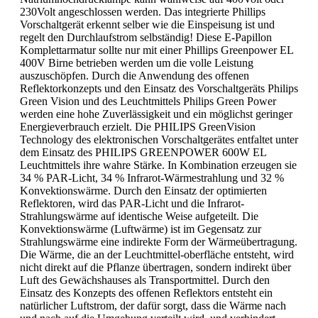
230Volt angeschlossen werden. Das integrierte Phillips
Vorschaltgerät erkennt selber wie die Einspeisung ist und
regelt den Durchlaufstrom selbständig! Diese E-Papillon
Komplettarmatur sollte nur mit einer Phillips Greenpower EL
400V Birne betrieben werden um die volle Leistung
auszuschöpfen. Durch die Anwendung des offenen
Reflektorkonzepts und den Einsatz des Vorschaltgeräts Philips
Green Vision und des Leuchtmittels Philips Green Power
werden eine hohe Zuverlässigkeit und ein möglichst geringer
Energieverbrauch erzielt. Die PHILIPS GreenVision
Technology des elektronischen Vorschaltgerätes entfaltet unter
dem Einsatz des PHILIPS GREENPOWER 600W EL
Leuchtmittels ihre wahre Stärke. In Kombination erzeugen sie
34 % PAR-Licht, 34 % Infrarot-Wärmestrahlung und 32 %
Konvektionswärme. Durch den Einsatz der optimierten
Reflektoren, wird das PAR-Licht und die Infrarot-
Strahlungswärme auf identische Weise aufgeteilt. Die
Konvektionswärme (Luftwärme) ist im Gegensatz zur
Strahlungswärme eine indirekte Form der Wärmeübertragung.
Die Wärme, die an der Leuchtmittel-oberfläche entsteht, wird
nicht direkt auf die Pflanze übertragen, sondern indirekt über
Luft des Gewächshauses als Transportmittel. Durch den
Einsatz des Konzepts des offenen Reflektors entsteht ein
natürlicher Luftstrom, der dafür sorgt, dass die Wärme nach