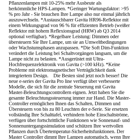
Pflanzenlampen mit 10-25% mehr Ausbeute als
herkömmliche HPS-Lampen. *Geringer Wartungsfaktor: >95
% pro Jahr - Sie brauchen Ihre Lampe also nur einmal jährlich
auszuwechseln. *Austauschbarer Gavita HR96-Reflektor mit
einem Wirkungsgrad von 96 % für effizienten Betrieb (weißer
Reflektor mit hohem Reflexionsgrad (HRW) ab Q3 2014
optional verfügbar). *Regelbare Leistung: Dimmen oder
übersteuern Sie Ihre Lampe, um sie an Umweltbedingungen
oder Wachstumsphasen anzupassen. *Die Soft Dim-Funktion
verändert die Leistung bei Schaltvorgängen langsam, um die
Lampe nicht zu belasten. *Ausgerüstet mit Ultra-
Hochfrequenzelektronik von Gavita (>100 kHz). *Keine
Probleme mit elektromagnetischer Verträglichkeit dank
integriertem Design. Die Besten sind jetzt noch besser! Die
neue e-series der Gavita Pro line verfügt über verbesserte
Modelle, die sich für die zentrale Steuerung mit Gavita
Master-Beleuchtungscontrollern eignen. Jetzt haben Sie die
gesamte Beleuchtungssteuerung immer zur Hand. Die Master-
Controller ermöglichen Ihnen das Schalten, Dimmen und
Übersteuern von bis zu 80 Leuchten der e-Serie. Sie ersetzen
vollständig Ihre Schalttafel, verhindern hohe Einschaltströme,
verfügen über fortschrittliche Funktionen wie Sonnenauf- und
Sonnenuntergangssimulation und schützen Ihre wertvollen
Pflanzen durch Übertemperatur-Sicherheitsfunktionen. Der
Master Controller dimmt Ihre Lampen automatisch, wenn Ihre