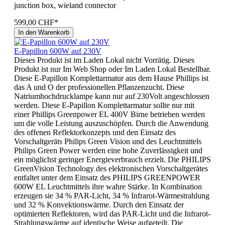
junction box, wieland connector
599,00 CHF*
In den Warenkorb
E-Papillon 600W auf 230V
Dieses Produkt ist im Laden Lokal nicht Vorrätig. Dieses
Produkt ist nur Im Web Shop oder Im Laden Lokal Bestellbar.
Diese E-Papillon Komplettarmatur aus dem Hause Phillips ist
das A und O der professionellen Pflanzenzucht. Diese
Natriumhochdrucklampe kann nur auf 230Volt angeschlossen
werden. Diese E-Papillon Komplettarmatur sollte nur mit
einer Phillips Greenpower EL 400V Birne betrieben werden
um die volle Leistung auszuschöpfen. Durch die Anwendung
des offenen Reflektorkonzepts und den Einsatz des
Vorschaltgeräts Philips Green Vision und des Leuchtmittels
Philips Green Power werden eine hohe Zuverlässigkeit und
ein möglichst geringer Energieverbrauch erzielt. Die PHILIPS
GreenVision Technology des elektronischen Vorschaltgerätes
entfaltet unter dem Einsatz des PHILIPS GREENPOWER
600W EL Leuchtmittels ihre wahre Stärke. In Kombination
erzeugen sie 34 % PAR-Licht, 34 % Infrarot-Wärmestrahlung
und 32 % Konvektionswärme. Durch den Einsatz der
optimierten Reflektoren, wird das PAR-Licht und die Infrarot-
Strahlungswärme auf identische Weise aufgeteilt. Die