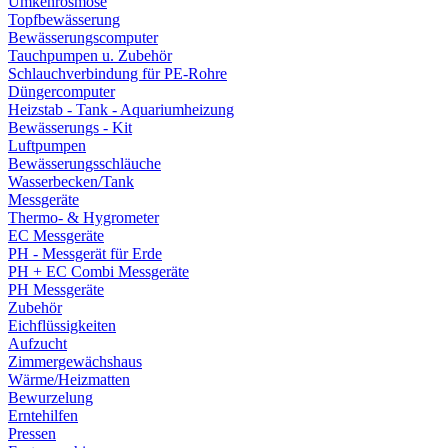
Umkehrosmose
Topfbewässerung
Bewässerungscomputer
Tauchpumpen u. Zubehör
Schlauchverbindung für PE-Rohre
Düngercomputer
Heizstab - Tank - Aquariumheizung
Bewässerungs - Kit
Luftpumpen
Bewässerungsschläuche
Wasserbecken/Tank
Messgeräte
Thermo- & Hygrometer
EC Messgeräte
PH - Messgerät für Erde
PH + EC Combi Messgeräte
PH Messgeräte
Zubehör
Eichflüssigkeiten
Aufzucht
Zimmergewächshaus
Wärme/Heizmatten
Bewurzelung
Erntehilfen
Pressen