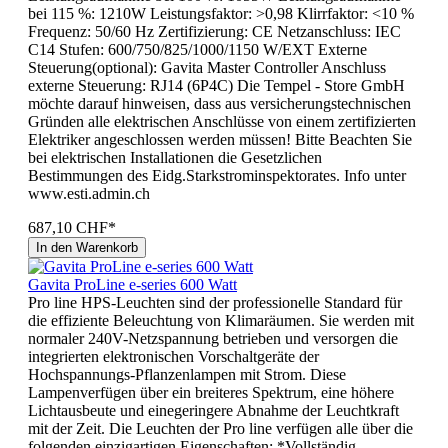
bei 115 %: 1210W Leistungsfaktor: >0,98 Klirrfaktor: <10 %
Frequenz: 50/60 Hz Zertifizierung: CE Netzanschluss: IEC
C14 Stufen: 600/750/825/1000/1150 W/EXT Externe
Steuerung(optional): Gavita Master Controller Anschluss
externe Steuerung: RJ14 (6P4C) Die Tempel - Store GmbH
möchte darauf hinweisen, dass aus versicherungstechnischen
Gründen alle elektrischen Anschlüsse von einem zertifizierten
Elektriker angeschlossen werden müssen! Bitte Beachten Sie
bei elektrischen Installationen die Gesetzlichen
Bestimmungen des Eidg.Starkstrominspektorates. Info unter
www.esti.admin.ch
687,10 CHF*
In den Warenkorb
Gavita ProLine e-series 600 Watt
Pro line HPS-Leuchten sind der professionelle Standard für
die effiziente Beleuchtung von Klimaräumen. Sie werden mit
normaler 240V-Netzspannung betrieben und versorgen die
integrierten elektronischen Vorschaltgeräte der
Hochspannungs-Pflanzenlampen mit Strom. Diese
Lampenverfügen über ein breiteres Spektrum, eine höhere
Lichtausbeute und einegeringere Abnahme der Leuchtkraft
mit der Zeit. Die Leuchten der Pro line verfügen alle über die
folgenden einzigartigen Eigenschaften: *Vollständig