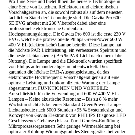
Pro-Line-Serie und bietet Ihnen die neueste Technologie in
einer Serie von Leuchten, Reflektoren und elektronischen
Vorschaltgeräten an, die sowohl robust als auf dem neuesten
fachlichen Stand der Technologie sind. Die Gavita Pro 600
SE EVG arbeitet mit 230 V,betreibt dabei aber eine
professionelle elektronische Gartenbau-
Hochspannungslampe. Die Gavita Pro 600 ist die erste 230 V
EVG, welche die professionelle Philips GreenPower 600 W
400 V EL (elektronische) Lampe betreibt. Diese Lampe hat
die höchste PAR Lichtleistung, ein verbessertes Spektrum und
die beste Lichtausbeute (>95 % PAR Licht nach einem Jahr
Nutzung). Die Lampe und die Elektronik wurden spezifisch
von Philips aufeinander abgestimmt entwickelt. Dies
garantiert die höchste PAR-Ausgangsleistung, da das
elektronische Hochfrequenz-Vorschaltgerät genau auf eine
optimale Leistung und unkomplizierte Wartung der Lampe
abgestimmt ist. FUNKTIONEN UND VORTEILE:
Ausschließlich für die Verwendung mit 600 W 400 V EL-
Lampen – Keine akustische Resonanz – Bis zu 8 % mehr
Wachstumslicht als bei einer Standard-GreenPower-Lampe –
Lichtausbeute nach 5000 Stunden >95 % Systemdesign und
Konzept von Gavita Elektronik von PHILIPS Diagnose-LED
Geschlossenes Gehäuse (Klasse I) mit Goretex-Entlüftung
Mikroprozessorgesteuert Sehr geringe Wärmeableitung bei
optimaler Kühlung Wirkungsgrad des Steuergerätes bei voller