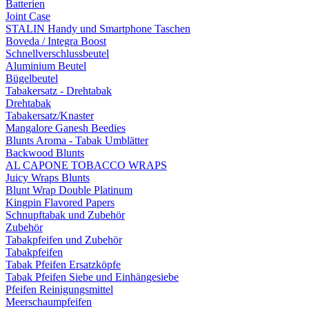
Batterien
Joint Case
STALIN Handy und Smartphone Taschen
Boveda / Integra Boost
Schnellverschlussbeutel
Aluminium Beutel
Bügelbeutel
Tabakersatz - Drehtabak
Drehtabak
Tabakersatz/Knaster
Mangalore Ganesh Beedies
Blunts Aroma - Tabak Umblätter
Backwood Blunts
AL CAPONE TOBACCO WRAPS
Juicy Wraps Blunts
Blunt Wrap Double Platinum
Kingpin Flavored Papers
Schnupftabak und Zubehör
Zubehör
Tabakpfeifen und Zubehör
Tabakpfeifen
Tabak Pfeifen Ersatzköpfe
Tabak Pfeifen Siebe und Einhängesiebe
Pfeifen Reinigungsmittel
Meerschaumpfeifen