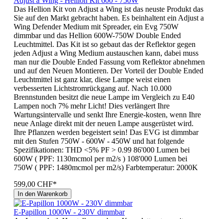
Adjust a Wing - Hellion Kit 600 - 750W
Das Hellion Kit von Adjust a Wing ist das neuste Produkt das
Sie auf den Markt gebracht haben. Es beinhaltent ein Adjust a
Wing Defender Medium mit Spreader, ein Evg 750W
dimmbar und das Hellion 600W-750W Double Ended
Leuchtmittel. Das Kit ist so gebaut das der Reflektor gegen
jeden Adjust a Wing Medium austauschen kann, dabei muss
man nur die Double Ended Fassung vom Reflektor abnehmen
und auf den Neuen Montieren. Der Vorteil der Double Ended
Leuchtmittel ist ganz klar, diese Lampe weist einen
verbesserten Lichtstromrückgang auf. Nach 10.000
Brennstunden besitzt die neue Lampe im Vergleich zu E40
Lampen noch 7% mehr Licht! Dies verlängert Ihre
Wartungsintervalle und senkt Ihre Energie-kosten, wenn Ihre
neue Anlage direkt mit der neuen Lampe ausgerüstet wird.
Ihre Pflanzen werden begeistert sein! Das EVG ist dimmbar
mit den Stufen 750W - 600W - 450W und hat folgende
Spezifikationen: THD <5% PF > 0.99 86'000 Lumen bei
600W ( PPF: 1130mcmol per m2/s ) 108'000 Lumen bei
750W ( PPF: 1480mcmol per m2/s) Farbtemperatur: 2000K
599,00 CHF*
In den Warenkorb
E-Papillon 1000W - 230V dimmbar