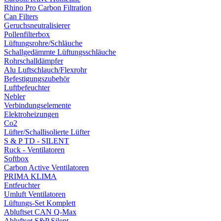
Rhino Pro Carbon Filtration
Can Filters
Geruchsneutralisierer
Pollenfilterbox
Lüftungsrohre/Schläuche
Schallgedämmte Lüftungsschläuche
Rohrschalldämpfer
Alu Luftschlauch/Flexrohr
Befestigungszubehör
Luftbefeuchter
Nebler
Verbindungselemente
Elektroheizungen
Co2
Lüfter/Schallisolierte Lüfter
S & P TD - SILENT
Ruck - Ventilatoren
Softbox
Carbon Active Ventilatoren
PRIMA KLIMA
Entfeuchter
Umluft Ventilatoren
Lüftungs-Set Komplett
Abluftset CAN Q-Max
Abluftset S&P Silent