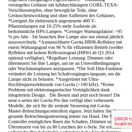
versiegeltes Gehäuse mit luftdurchlässigem GORE-TEX®-
Verschlussstopfen, ohne bewegliche Teile, ohne
Geräuschentwicklung und ohne Aufheizen des Gehäuses.
*Geeignet für elektronisch angesteuerte 400 V-
Pflanzenlampen mit 10-25% mehr Ausbeute als
herkömmliche HPS-Lampen. *Geringer Wartungsfaktor: >95
% pro Jahr - Sie brauchen Ihre Lampe also nur einmal jährlich
auszuwechseln. *Austauschbarer Gavita HR96-Reflektor mit
einem Wirkungsgrad von 96 % für effizienten Betrieb (weißer
Reflektor mit hohem Reflexionsgrad (HRW) ab Q3 2014
optional verfügbar). *Regelbare Leistung: Dimmen oder
übersteuern Sie Ihre Lampe, um sie an Umweltbedingungen
oder Wachstumsphasen anzupassen. *Die Soft Dim-Funktion
verändert die Leistung bei Schaltvorgängen langsam, um die
Lampe nicht zu belasten. *Ausgerüstet mit Ultra-
Hochfrequenzelektronik von Gavita (>100 kHz). *Keine
Probleme mit elektromagnetischer Verträglichkeit dank
integriertem Design. Die Besten sind jetzt noch besser! Die
neue e-series der Gavita Pro line verfügt über verbesserte
Modelle, die sich für die zentrale Steuerung mit Gavita
Master-Beleuchtungscontrollern eignen. Jetzt haben Sie die
gesamte Beleuchtungssteuerung immer zur Hand. Die Master-
Controller ermöglichen Ihnen das Schalten, Dimmen und
Übersteuern von bis zu 80 Leuchten der e-Serie. Sie ersetzen