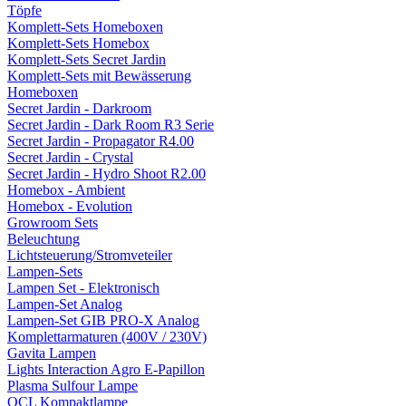
Töpfe
Komplett-Sets Homeboxen
Komplett-Sets Homebox
Komplett-Sets Secret Jardin
Komplett-Sets mit Bewässerung
Homeboxen
Secret Jardin - Darkroom
Secret Jardin - Dark Room R3 Serie
Secret Jardin - Propagator R4.00
Secret Jardin - Crystal
Secret Jardin - Hydro Shoot R2.00
Homebox - Ambient
Homebox - Evolution
Growroom Sets
Beleuchtung
Lichtsteuerung/Stromveteiler
Lampen-Sets
Lampen Set - Elektronisch
Lampen-Set Analog
Lampen-Set GIB PRO-X Analog
Komplettarmaturen (400V / 230V)
Gavita Lampen
Lights Interaction Agro E-Papillon
Plasma Sulfour Lampe
OCL Kompaktlampe