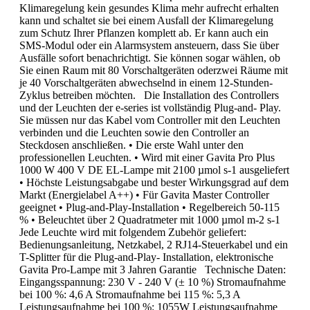
Klimaregelung kein gesundes Klima mehr aufrecht erhalten
kann und schaltet sie bei einem Ausfall der Klimaregelung
zum Schutz Ihrer Pflanzen komplett ab. Er kann auch ein
SMS-Modul oder ein Alarmsystem ansteuern, dass Sie über
Ausfälle sofort benachrichtigt. Sie können sogar wählen, ob
Sie einen Raum mit 80 Vorschaltgeräten oderzwei Räume mit
je 40 Vorschaltgeräten abwechselnd in einem 12-Stunden-
Zyklus betreiben möchten. Die Installation des Controllers
und der Leuchten der e-series ist vollständig Plug-and- Play.
Sie müssen nur das Kabel vom Controller mit den Leuchten
verbinden und die Leuchten sowie den Controller an
Steckdosen anschließen. • Die erste Wahl unter den
professionellen Leuchten. • Wird mit einer Gavita Pro Plus
1000 W 400 V DE EL-Lampe mit 2100 µmol s-1 ausgeliefert
• Höchste Leistungsabgabe und bester Wirkungsgrad auf dem
Markt (Energielabel A++) • Für Gavita Master Controller
geeignet • Plug-and-Play-Installation • Regelbereich 50-115
% • Beleuchtet über 2 Quadratmeter mit 1000 µmol m-2 s-1
Jede Leuchte wird mit folgendem Zubehör geliefert:
Bedienungsanleitung, Netzkabel, 2 RJ14-Steuerkabel und ein
T-Splitter für die Plug-and-Play- Installation, elektronische
Gavita Pro-Lampe mit 3 Jahren Garantie Technische Daten:
Eingangsspannung: 230 V - 240 V (± 10 %) Stromaufnahme
bei 100 %: 4,6 A Stromaufnahme bei 115 %: 5,3 A
Leistungsaufnahme bei 100 %: 1055W Leistungsaufnahme