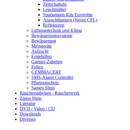
Zeitschaltuhr
Leuchtmittel
Sparlampen Kits Envirolite
Anzuchtlampen (Neon/ CFL)
Reflektoren
Lüftungstechnik und Klima
Bewässerungssysteme
Bewässerung
Messgeräte
Aufzucht
Erntehilfen
Gärtner-Zubehör
Folien
GEMMACERT
SMS-Alarm Controller
Pflanzenschutz
Samen Shop
Räucherstäbchen - Räucherwerk
Zippo Shop
Literatur
DVD / Video / CD
Downloads
Diverses