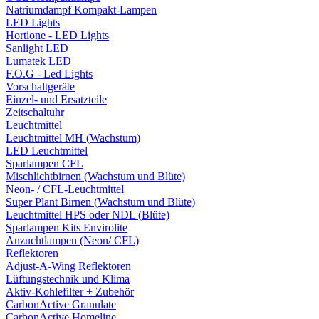
Natriumdampf Kompakt-Lampen
LED Lights
Hortione - LED Lights
Sanlight LED
Lumatek LED
F.O.G - Led Lights
Vorschaltgeräte
Einzel- und Ersatzteile
Zeitschaltuhr
Leuchtmittel
Leuchtmittel MH (Wachstum)
LED Leuchtmittel
Sparlampen CFL
Mischlichtbirnen (Wachstum und Blüte)
Neon- / CFL-Leuchtmittel
Super Plant Birnen (Wachstum und Blüte)
Leuchtmittel HPS oder NDL (Blüte)
Sparlampen Kits Envirolite
Anzuchtlampen (Neon/ CFL)
Reflektoren
Adjust-A-Wing Reflektoren
Lüftungstechnik und Klima
Aktiv-Kohlefilter + Zubehör
CarbonActive Granulate
CarbonActive Homeline