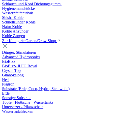
Schlauch und Kopf Dichtungsgummi
Hygienemundstücke
Wasserpfeifentabak
Shisha Kohle
Schnellzünder Kohle
Natur Kohle
Kohle Anzünder
Kohle Zangen
Zur Kategorie Garten/Grow Shop
Dünger, Stimulatoren
Advanced Hydroponics
BioBizz
BioBizz- JUJU Royal
Crystal Top
Guanokalong
Hesi
Plagron
Substrate (Erde, Coco, Hydro, Steinwolle)
Erde
Sonstige Substrate
Töpfe - Fluttische - Wassertanks
Untersetzer - Pflanzschale
Wassertank/Becken