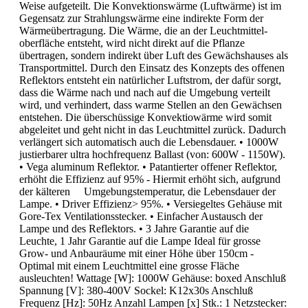
Weise aufgeteilt. Die Konvektionswärme (Luftwärme) ist im
Gegensatz zur Strahlungswärme eine indirekte Form der
Wärmeübertragung. Die Wärme, die an der Leuchtmittel-
oberfläche entsteht, wird nicht direkt auf die Pflanze
übertragen, sondern indirekt über Luft des Gewächshauses als
Transportmittel. Durch den Einsatz des Konzepts des offenen
Reflektors entsteht ein natürlicher Luftstrom, der dafür sorgt,
dass die Wärme nach und nach auf die Umgebung verteilt
wird, und verhindert, dass warme Stellen an den Gewächsen
entstehen. Die überschüssige Konvektiowärme wird somit
abgeleitet und geht nicht in das Leuchtmittel zurück. Dadurch
verlängert sich automatisch auch die Lebensdauer. • 1000W
justierbarer ultra hochfrequenz Ballast (von: 600W - 1150W).
• Vega aluminum Reflektor. • Patantierter offener Reflektor,
erhöht die Effizienz auf 95% - Hiermit erhöht sich, aufgrund
der kälteren Umgebungstemperatur, die Lebensdauer der
Lampe. • Driver Effizienz> 95%. • Versiegeltes Gehäuse mit
Gore-Tex Ventilationsstecker. • Einfacher Austausch der
Lampe und des Reflektors. • 3 Jahre Garantie auf die
Leuchte, 1 Jahr Garantie auf die Lampe Ideal für grosse
Grow- und Anbauräume mit einer Höhe über 150cm -
Optimal mit einem Leuchtmittel eine grosse Fläche
ausleuchten! Wattage [W]: 1000W Gehäuse: boxed Anschluß
Spannung [V]: 380-400V Sockel: K12x30s Anschluß
Frequenz [Hz]: 50Hz Anzahl Lampen [x] Stk.: 1 Netzstecker: