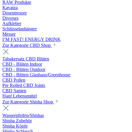
RAW Produkte
Kavatza
Dosentresore
Diverses
Aufkleber
Schlüsselanhänger
Messer
I’M FAST! ENERGY DRINK
Zur Kategorie CBD Shop
Tabakersatz CBD Blüten
CBD - Blüten Indoor
CBD - Blüten Outdoor
CBD - Blüten Glashaus/Greenhouse
CBD Pollen
Pre Rolled CBD Joints
CBD Samen
Hanf Lebensmittel
Zur Kategorie Shisha Shop
Wasserpfeifen/Shishas
Shisha Zubehör
Shisha Köpfe
Shisha Schlauch