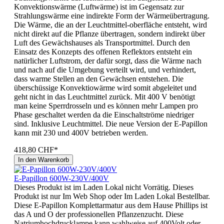
Konvektionswärme (Luftwärme) ist im Gegensatz zur
Strahlungswärme eine indirekte Form der Wärmeübertragung.
Die Wärme, die an der Leuchtmittel-oberfläche entsteht, wird
nicht direkt auf die Pflanze übertragen, sondern indirekt über
Luft des Gewächshauses als Transportmittel. Durch den
Einsatz des Konzepts des offenen Reflektors entsteht ein
natürlicher Luftstrom, der dafür sorgt, dass die Wärme nach
und nach auf die Umgebung verteilt wird, und verhindert,
dass warme Stellen an den Gewächsen entstehen. Die
überschüssige Konvektiowärme wird somit abgeleitet und
geht nicht in das Leuchtmittel zurück. Mit 400 V benötigt
man keine Sperrdrosseln und es können mehr Lampen pro
Phase geschaltet werden da die Einschaltströme niedriger
sind. Inklusive Leuchtmittel. Die neue Version der E-Papillon
kann mit 230 und 400V betrieben werden.
418,80 CHF*
In den Warenkorb
E-Papillon 600W-230V/400V
Dieses Produkt ist im Laden Lokal nicht Vorrätig. Dieses
Produkt ist nur Im Web Shop oder Im Laden Lokal Bestellbar.
Diese E-Papillon Komplettarmatur aus dem Hause Phillips ist
das A und O der professionellen Pflanzenzucht. Diese
Natriumhochdrucklampe kann wahlweise auf 400Volt oder