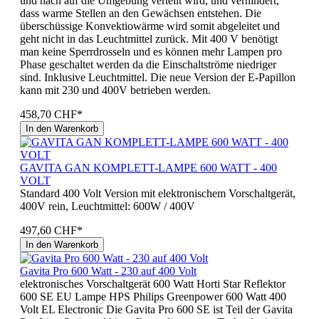
und nach auf die Umgebung verteilt wird, und verhindert,
dass warme Stellen an den Gewächsen entstehen. Die
überschüssige Konvektiowärme wird somit abgeleitet und
geht nicht in das Leuchtmittel zurück. Mit 400 V benötigt
man keine Sperrdrosseln und es können mehr Lampen pro
Phase geschaltet werden da die Einschaltströme niedriger
sind. Inklusive Leuchtmittel. Die neue Version der E-Papillon
kann mit 230 und 400V betrieben werden.
458,70 CHF*
In den Warenkorb
GAVITA GAN KOMPLETT-LAMPE 600 WATT - 400
VOLT
Standard 400 Volt Version mit elektronischem Vorschaltgerät,
400V rein, Leuchtmittel: 600W / 400V
497,60 CHF*
In den Warenkorb
Gavita Pro 600 Watt - 230 auf 400 Volt
elektronisches Vorschaltgerät 600 Watt Horti Star Reflektor
600 SE EU Lampe HPS Philips Greenpower 600 Watt 400
Volt EL Electronic Die Gavita Pro 600 SE ist Teil der Gavita