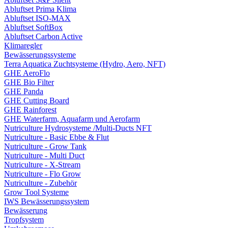
Abluftset Prima Klima
Abluftset ISO-MAX
Abluftset SoftBox
Abluftset Carbon Active
Klimaregler
Bewässerungssysteme
Terra Aquatica Zuchtsysteme (Hydro, Aero, NFT)
GHE AeroFlo
GHE Bio Filter
GHE Panda
GHE Cutting Board
GHE Rainforest
GHE Waterfarm, Aquafarm und Aerofarm
Nutriculture Hydrosysteme /Multi-Ducts NFT
Nutriculture - Basic Ebbe & Flut
Nutriculture - Grow Tank
Nutriculture - Multi Duct
Nutriculture - X-Stream
Nutriculture - Flo Grow
Nutriculture - Zubehör
Grow Tool Systeme
IWS Bewässerungssystem
Bewässerung
Tropfsystem