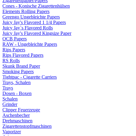
Zigarettenpapier/Papers
Cones - Konische Zigarettenhülsen
Elements Rolling Papers
Greengo Ungebleichte Papers
Juicy Jay's Flavored 1 1/4 Papers
Juicy Jay`s Flavored Rolls
Juicy Jay's Flavored Kingsize Paper
OCB Papers
RAW - Ungebleichte Papers
Rips Papers
Rips Flavored Papers
RS Rolls
Skunk Brand Paper
Smoking Papers
Tightpac - Cigarette Carriers
Trays, Schalen
Trays
Dosen - Boxen
Schalen
Grinder
Clipper Feuerzeuge
Aschenbecher
Drehmaschinen
Zigarettenstopfmaschinen
Vaporizer