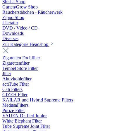
Shisha Shop
Garten/Grow Shop
Räucherstäbchen - Räucherwerk
Zippo Shop
Literatur
DVD / Video / CD
Downloads
Diverses
Zur Kategorie Headshop
Zigaretten Drehfilter
Zigarettenfilter
Tempel Store Filter
Jilter
Aktivkohlefilter
actiTube Filter
Cali Filters
GIZEH Filter
KAILAR und Hybrid Supreme Filters
MedusaFilters
Purize Filter
VAUEN Dr. Perl Junior
White Elephant Filter
Tube Supreme Joint Filter