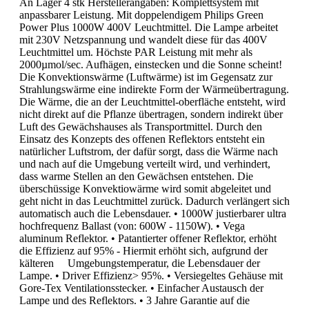
An Lager 4 stk Herstellerangaben: Komplettsystem mit
anpassbarer Leistung. Mit doppelendigem Philips Green
Power Plus 1000W 400V Leuchtmittel. Die Lampe arbeitet
mit 230V Netzspannung und wandelt diese für das 400V
Leuchtmittel um. Höchste PAR Leistung mit mehr als
2000µmol/sec. Aufhägen, einstecken und die Sonne scheint!
Die Konvektionswärme (Luftwärme) ist im Gegensatz zur
Strahlungswärme eine indirekte Form der Wärmeübertragung.
Die Wärme, die an der Leuchtmittel-oberfläche entsteht, wird
nicht direkt auf die Pflanze übertragen, sondern indirekt über
Luft des Gewächshauses als Transportmittel. Durch den
Einsatz des Konzepts des offenen Reflektors entsteht ein
natürlicher Luftstrom, der dafür sorgt, dass die Wärme nach
und nach auf die Umgebung verteilt wird, und verhindert,
dass warme Stellen an den Gewächsen entstehen. Die
überschüssige Konvektiowärme wird somit abgeleitet und
geht nicht in das Leuchtmittel zurück. Dadurch verlängert sich
automatisch auch die Lebensdauer. • 1000W justierbarer ultra
hochfrequenz Ballast (von: 600W - 1150W). • Vega
aluminum Reflektor. • Patantierter offener Reflektor, erhöht
die Effizienz auf 95% - Hiermit erhöht sich, aufgrund der
kälteren Umgebungstemperatur, die Lebensdauer der
Lampe. • Driver Effizienz> 95%. • Versiegeltes Gehäuse mit
Gore-Tex Ventilationsstecker. • Einfacher Austausch der
Lampe und des Reflektors. • 3 Jahre Garantie auf die