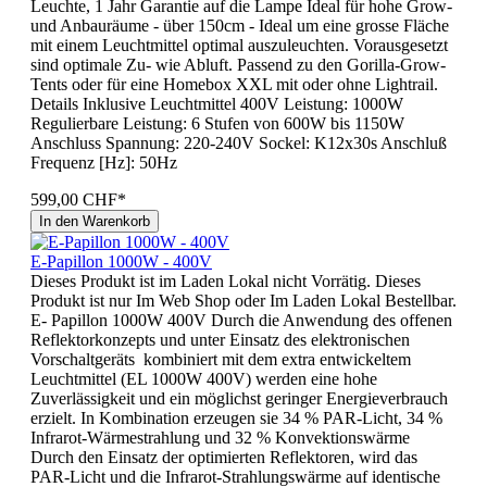
Leuchte, 1 Jahr Garantie auf die Lampe Ideal für hohe Grow-
und Anbauräume - über 150cm - Ideal um eine grosse Fläche
mit einem Leuchtmittel optimal auszuleuchten. Vorausgesetzt
sind optimale Zu- wie Abluft. Passend zu den Gorilla-Grow-
Tents oder für eine Homebox XXL mit oder ohne Lightrail.
Details Inklusive Leuchtmittel 400V Leistung: 1000W
Regulierbare Leistung: 6 Stufen von 600W bis 1150W
Anschluss Spannung: 220-240V Sockel: K12x30s Anschluß
Frequenz [Hz]: 50Hz
599,00 CHF*
In den Warenkorb
E-Papillon 1000W - 400V
Dieses Produkt ist im Laden Lokal nicht Vorrätig. Dieses
Produkt ist nur Im Web Shop oder Im Laden Lokal Bestellbar.
E- Papillon 1000W 400V Durch die Anwendung des offenen
Reflektorkonzepts und unter Einsatz des elektronischen
Vorschaltgeräts kombiniert mit dem extra entwickeltem
Leuchtmittel (EL 1000W 400V) werden eine hohe
Zuverlässigkeit und ein möglichst geringer Energieverbrauch
erzielt. In Kombination erzeugen sie 34 % PAR-Licht, 34 %
Infrarot-Wärmestrahlung und 32 % Konvektionswärme
Durch den Einsatz der optimierten Reflektoren, wird das
PAR-Licht und die Infrarot-Strahlungswärme auf identische