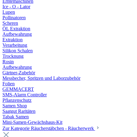
Erntemaschinen
Ice - O - Lator
Lupen
Pollinatoren
Scheren
ÖL Extraktion
Aufbewahrung
Extraktion
Verarbeitung
Silikon Schalen
Trocknung
Rosin
Aufbewahrung
Gärtner-Zubehör
Messbecher, Spritzen und Laborzubehör
Folien
GEMMACERT
SMS-Alarm Controller
Pflanzenschutz
Samen Shop
Saatgut Raritäten
Tabak Samen
Mini-Samen-Gewächshaus-Kit
Zur Kategorie Räucherstäbchen - Räucherwerk