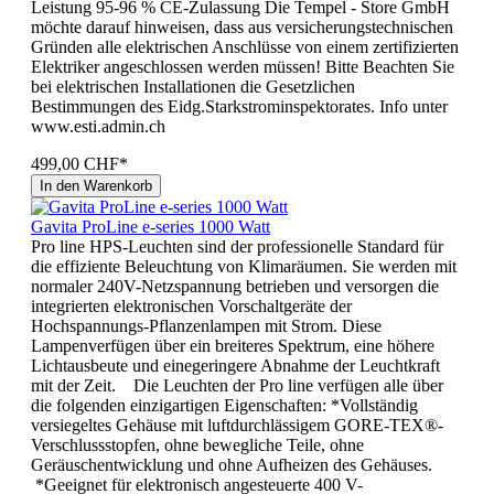
Leistung 95-96 % CE-Zulassung Die Tempel - Store GmbH
möchte darauf hinweisen, dass aus versicherungstechnischen
Gründen alle elektrischen Anschlüsse von einem zertifizierten
Elektriker angeschlossen werden müssen! Bitte Beachten Sie
bei elektrischen Installationen die Gesetzlichen
Bestimmungen des Eidg.Starkstrominspektorates. Info unter
www.esti.admin.ch
499,00 CHF*
In den Warenkorb
Gavita ProLine e-series 1000 Watt
Pro line HPS-Leuchten sind der professionelle Standard für
die effiziente Beleuchtung von Klimaräumen. Sie werden mit
normaler 240V-Netzspannung betrieben und versorgen die
integrierten elektronischen Vorschaltgeräte der
Hochspannungs-Pflanzenlampen mit Strom. Diese
Lampenverfügen über ein breiteres Spektrum, eine höhere
Lichtausbeute und einegeringere Abnahme der Leuchtkraft
mit der Zeit. Die Leuchten der Pro line verfügen alle über
die folgenden einzigartigen Eigenschaften: *Vollständig
versiegeltes Gehäuse mit luftdurchlässigem GORE-TEX®-
Verschlussstopfen, ohne bewegliche Teile, ohne
Geräuschentwicklung und ohne Aufheizen des Gehäuses.
*Geeignet für elektronisch angesteuerte 400 V-