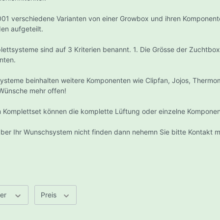
 Jay's Flavored 1 1/4
enemundstücke
001 verschiedene Varianten von einer Growbox und ihren Komponente
rs
en aufgeteilt.
 Jay`s Flavored Rolls
lettsysteme sind auf 3 Kriterien benannt. 1. Die Grösse der Zuchtbox
 Jay's Flavored Kingsize
nten.
r
htung
Lüftungstechnik und K
Papers
systeme beinhalten weitere Komponenten wie Clipfan, Jojos, Thermom
steuerung/Stromveteiler
Aktiv-Kohlefilter + 
 Wünsche mehr offen!
- Ungebleichte Papers
CarbonActive Granul
en-Sets
Papers
m Komplettset können die komplette Lüftung oder einzelne Komponen
CarbonActive Homel
pen Set - Elektronisch
Rhino Pro Carbon Filt
Flavored Papers
mpen-Set Analog
 aber Ihr Wunschsystem nicht finden dann nehemn Sie bitte Kontakt 
Can Filters
mpen-Set GIB PRO-X Analog
lls
Geruchsneutralisiere
lettarmaturen (400V /
k Brand Paper
)
Pollenfilterbox
ing Papers
vita Lampen
Lüftungsrohre/Schlä
pac - Cigarette Carriers
hts Interaction Agro E-Papillon
ler
Preis
Schallgedämmte
asma Sulfour Lampe
Lüftungsschläuche
L Kompaktlampe
becher
Drehmaschinen
Rohrschalldämpfer