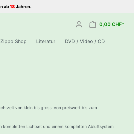
en ab
18
Jahren.
0,00 CHF*
Zippo Shop
Literatur
DVD / Video / CD
assertanks
Grinder
CBD Samen
Shisha Kohle
Komplett-Sets Homeboxen
schale
Schnellzünder Kohle
Komplett-Sets Homebox
htzelt von klein bis gross, von preiswert bis zum
Natur Kohle
Komplett-Sets Secret Jardin
Kohle Anzünder
Komplett-Sets mit
m kompletten Lichtset und einem kompletten Abluftsystem
Bewässerung