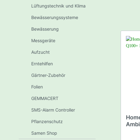
Na
Lüftungstechnik und Klima
Growroom Sets
LED L
Bewässerungssysteme
Vaporizer
IQOS
Hor
Arizer
Bewässerung
San
Storz & Bickel
Lu
Messgeräte
F.O
Wolkenkraft
Aufzucht
Vorsc
Flowermate
Erntehilfen
Einze
PAX Labs
Gärtner-Zubehör
Zeits
AroMed
Leuch
Folien
Magic Flight
Le
GEMMACERT
LED
SMS-Alarm Controller
Sp
Home
Mi
Pflanzenschutz
Dabbing Pipes
Waagen
Ambi
Blü
300
Waag
Neo
Samen Shop