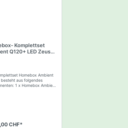
hör
a
Dosentresore
lüssigkeiten
box- Komplettset
ent Q120+ LED Zeus
 Compact Pro
mplettset Homebox Ambient
besteht aus folgendes
 x Homebox Ambient
GEMMACERT
Box 120 x 120 x 220cm 1 x
ek ZEUS 465W Compact Pro
 2 stk. Easy Rolls (
aufhängung) 1 x Prima Klima
ntilator 420m3/h- PK125CTLR
imaregler 1 x Carbon Active
Shop
late 500m3/h 125mm
9,00 CHF*
hlefilter 1 x Phonic Trap 3