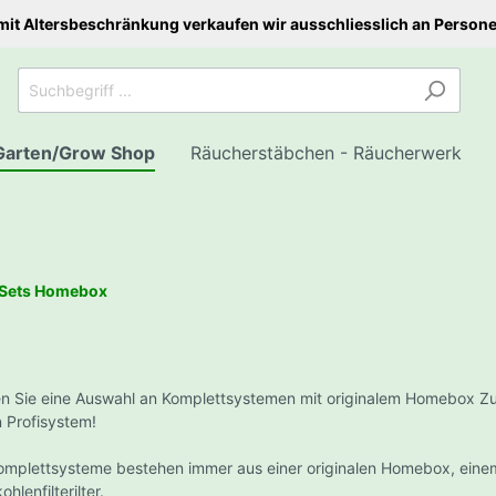
mit Altersbeschränkung verkaufen wir ausschliesslich an Person
Garten/Grow Shop
Räucherstäbchen - Räucherwerk
-Sets Homebox
hren
tenpapier/Papers
len
 Zubehör
te (Erde, Coco, Hydro,
Musik
tische Figuren
Trays, Schalen
Pre Rolled CBD Joints
Wasserpfeifentabak
Töpfe - Fluttische - W
lle)
s - Konische
a Köpfe
Trays
Untersetzer - Pflanz
en Sie eine Auswahl an Komplettsystemen mit originalem Homebox Zuc
ettenhülsen
a Schlauch
Dosen - Boxen
Wassertank/Becken
 Profisystem!
nts Rolling Papers
ige Substrate
auch und Kopf
Schalen
Töpfe
omplettsysteme bestehen immer aus einer originalen Homebox, eine
ngo Ungebleichte Papers
tungsgummi
ohlenfilterilter.