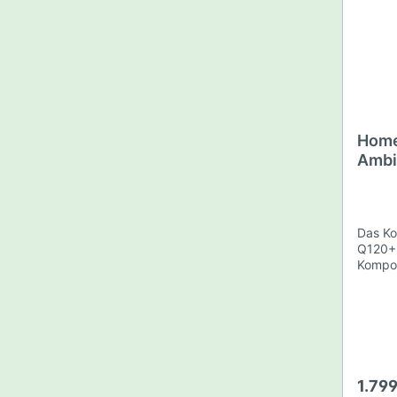
Schlauchverbindung für PE-
Zube
RAW Produkte
Kavatz
Rohre
Eichf
Düngercomputer
Heizstab - Tank -
Aquariumheizung
Bewässerungs - Kit
Home
Luftpumpen
Ambi
465W
Bewässerungsschläuche
Wasserbecken/Tank
Das Ko
Q120+ 
Komponenten: 1
Gärtner-Zubehör
Folien
Q120+ 
Lumat
Messbecher, Spritzen und
Led 1 x
Laborzubehör
Lampen
Rohrve
mit Kl
Pflanzenschutz
Samen 
Granu
1.79
Aktivko