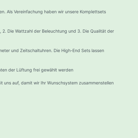
n. Als Vereinfachung haben wir unsere Komplettsets
, 2. Die Wattzahl der Beleuchtung und 3. Die Qualität der
lima
Bewässerungssysteme
eter und Zeitschaltuhren. Die High-End Sets lassen
Zubehör
Terra Aquatica Zuchtsysteme
(Hydro, Aero, NFT)
ate
ten der Lüftung frei gewählt werden
GHE AeroFlo
ine
GHE Bio Filter
ration
mit uns auf, damit wir Ihr Wunschsystem zusammenstellen
GHE Panda
GHE Cutting Board
r
GHE Rainforest
GHE Waterfarm, Aquafarm und
uche
Aerofarm
Nutriculture Hydrosysteme
/Multi-Ducts NFT
Zigarettenstopfmaschinen