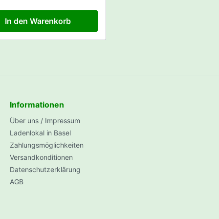
ut Raritäten
∅125mm Schallisolierter
schlauch
k Samen
In den Warenkorb
-Samen-Gewächshaus-Kit
Informationen
Über uns / Impressum
Ladenlokal in Basel
Zahlungsmöglichkeiten
Versandkonditionen
Datenschutzerklärung
AGB