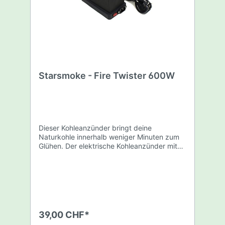
Starsmoke - Fire Twister 600W
Dieser Kohleanzünder bringt deine
Naturkohle innerhalb weniger Minuten zum
Glühen. Der elektrische Kohleanzünder mit
600 Watt Leistung ist für den Heimgebrauch
bestens geeignet und verfügt über eine
leistungsstarke rundum Heizspirale, welches
das darüberliegenden Naturkohlen auf dem
Blech von drei Seiten gleichzeitig anglüht.
Der Charcoal Primer ist ein Muss für jeden
Shisha-Fan. Der Anzünder darf nur mit STAR
39,00 CHF*
SMOKE mitgeliefertes Kohleblech verwendet