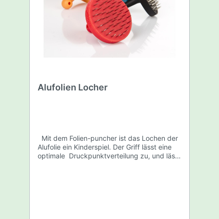
Alufolien Locher
Mit dem Folien-puncher ist das Lochen der
Alufolie ein Kinderspiel. Der Griff lässt eine
optimale Druckpunktverteilung zu, und lässt
sich gegen Verlieren sichern.
Lochdurchmesser: 4.5cm Durchmesser:
5.5cm Höhe:5.0cm Die Farben sind
assortiert.Daher nicht Wählbar. WIr senden
die Farbe die an Lager ist.