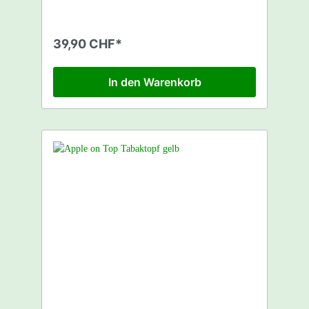
bessere Durchzugsleistung als bei
herkömmlichen Töpfen. Kompatibel mit
praktisch allen herkömmlichen Shishas.
39,90 CHF*
Geliefert wird der AppleOnTop in einer
quadratischen durchsichtigen
Plastikverpackung. Erhältlich in diversen
In den Warenkorb
Farben. Material: Metall Farbe: Blau Typ:
Vortex Gewicht: 0.24 uka: 0