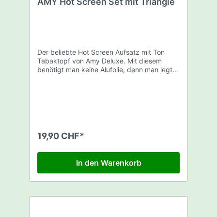
AMY Hot Screen Set mit Triangle
Der beliebte Hot Screen Aufsatz mit Ton
Tabaktopf von Amy Deluxe. Mit diesem
benötigt man keine Alufolie, denn man legt
die Kohle direkt auf das fein durchlöcherte
Sieb. Der Aufsatz mit dem Rohr bewirkt den
sogenannten Kamineffekt. Er lässt die
überschüssige Hitze einfach entweichen. So
entsteht bester Geschmack und schöne
Rauchwolken. Lieferumfang 1 Triangle
Tabaktopf 1 Hot Screen Aufsatz
19,90 CHF*
In den Warenkorb