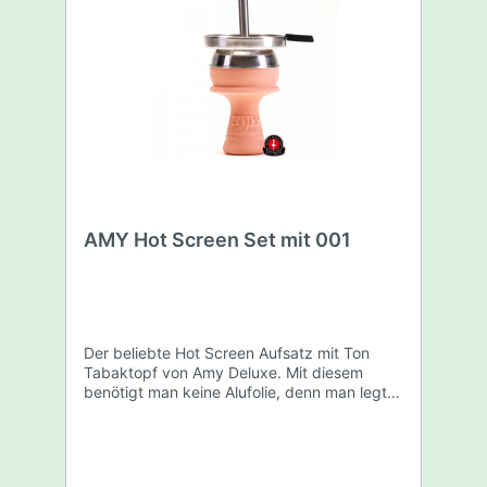
zwischen der Rauchsäule und dem
Kohleteller montieren.
AMY Hot Screen Set mit 001
Der beliebte Hot Screen Aufsatz mit Ton
Tabaktopf von Amy Deluxe. Mit diesem
benötigt man keine Alufolie, denn man legt
die Kohle direkt auf das fein durchlöcherte
Sieb. Der Aufsatz mit dem Rohr bewirkt den
sogenannten Kamineffekt. Er lässt die
überschüssige Hitze einfach entweichen. So