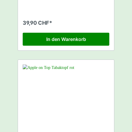
Durch das Vortex Design haben Sie eine
bessere Durchzugsleistung als bei
herkömmlichen Töpfen. Kompatibel mit
praktisch allen herkömmlichen Shishas.
39,90 CHF*
Geliefert wird der AppleOnTop in einer
quadratischen durchsichtigen
Plastikverpackung. Erhältlich in diversen
In den Warenkorb
Farben. Material: Metall Farbe: Orange
Typ: Vortex Gewicht: 0.24 uka: 0