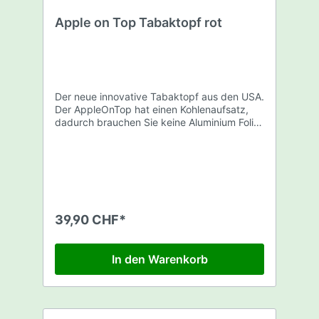
Apple on Top Tabaktopf rot
Der neue innovative Tabaktopf aus den USA.
Der AppleOnTop hat einen Kohlenaufsatz,
dadurch brauchen Sie keine Aluminium Folie
mehr. Kein Gefummel mehr an der Kohle
dank wendbarem Aufsatz. Der Shishatopf
ist aus Aluminium, mit einem Silikon Mantel.
Durch das Vortex Design haben Sie eine
bessere Durchzugsleistung als bei
herkömmlichen Töpfen. Kompatibel mit
praktisch allen herkömmlichen Shishas.
39,90 CHF*
Geliefert wird der AppleOnTop in einer
quadratischen durchsichtigen
Plastikverpackung. Erhältlich in diversen
In den Warenkorb
Farben. Material: Metall Farbe: Rot Typ:
Vortex Gewicht: 0.24 uka: 0