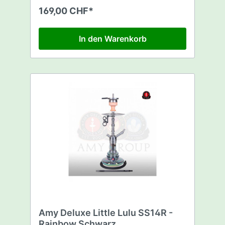
robustes Aluminium Mundstück dazu.
169,00 CHF*
Ebenso wird ein praktischer Schlauchhalter
in Form eines Velofahrers mitgeliefert. Somit
muss man sich nur noch um seinen Lieblings
In den Warenkorb
Tabak und Kohle kümmern.
Amy Deluxe Little Lulu SS14R -
Rainbow Schwarz