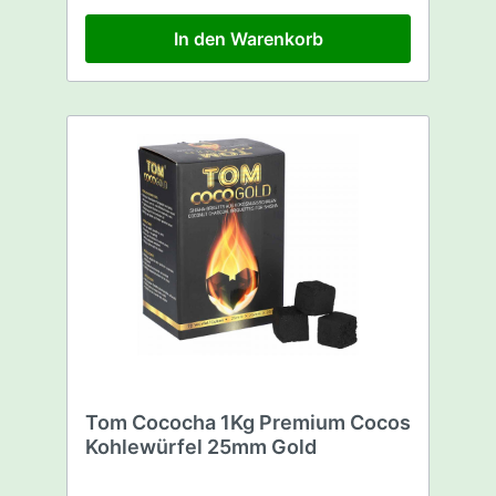
werden. Details: - Anglühzeit: ca. 4 bis 6
Minuten - dreiseitiges anglühen - sechs
In den Warenkorb
Naturkohlen auf einmal - 600 Watt
Tom Cococha 1Kg Premium Cocos
Kohlewürfel 25mm Gold