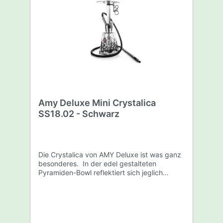
Amy Deluxe Mini Crystalica
SS18.02 - Schwarz
Die Crystalica von AMY Deluxe ist was ganz
besonderes. In der edel gestalteten
Pyramiden-Bowl reflektiert sich jeglich
einfallendes Licht und macht die Shisha zu
einem einzigartigen Schmuckstück.
Die Bowl ist per Schraubverschluss mit der
Rauchsäule verbunden. An der Unterseite
der Bowl befindet sich eine Ausspahrung