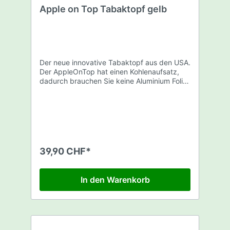
Apple on Top Tabaktopf gelb
Der neue innovative Tabaktopf aus den USA.
Der AppleOnTop hat einen Kohlenaufsatz,
dadurch brauchen Sie keine Aluminium Folie
mehr. Kein Gefummel mehr an der Kohle
dank wendbarem Aufsatz. Der Shishatopf
ist aus Aluminium, mit einem Silikon Mantel.
Durch das Vortex Design haben Sie eine
bessere Durchzugsleistung als bei
herkömmlichen Töpfen. Kompatibel mit
praktisch allen herkömmlichen Shishas.
39,90 CHF*
Geliefert wird der AppleOnTop in einer
quadratischen durchsichtigen
Plastikverpackung. Erhältlich in diversen
In den Warenkorb
Farben. Material: Metall Farbe: Gelb Typ:
Vortex Gewicht: 0.24 uka: 0