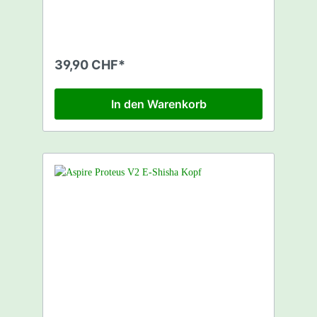
ist aus Aluminium, mit einem Silikon Mantel.
Durch das Vortex Design haben Sie eine
bessere Durchzugsleistung als bei
herkömmlichen Töpfen. Kompatibel mit
praktisch allen herkömmlichen Shishas.
39,90 CHF*
Geliefert wird der AppleOnTop in einer
quadratischen durchsichtigen
Plastikverpackung. Erhältlich in diversen
In den Warenkorb
Farben. Material: Metall Farbe: Weiss
Typ: Vortex Gewicht: 0.24 uka: 0