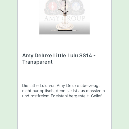
Amy Deluxe Little Lulu SS14 -
Transparent
Die Little Lulu von Amy Deluxe überzeugt
nicht nur optisch, denn sie ist aus massivem
und rostfreiem Edelstahl hergestellt. Geliefert
wird sie als rundum sorglos Paket, was
bedeutet das alles Wichtige mit in der
Lieferung enthalten ist. Man erhält einen
praktischen Tabakkopf mit Kaminaufsatz.
Nebst der Shisha gibt es auch ein
hygienischer Silikonschlauch sowie ein