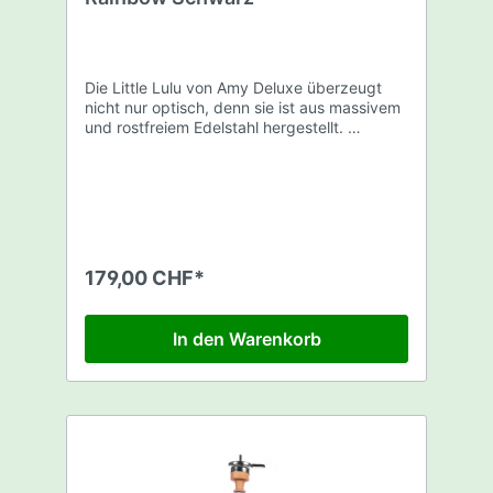
Die Little Lulu von Amy Deluxe überzeugt
nicht nur optisch, denn sie ist aus massivem
und rostfreiem Edelstahl hergestellt.
Geliefert wird sie als rundum sorglos Paket,
was bedeutet das alles Wichtige mit in der
Lieferung enthalten ist. Man erhält einen
praktischen Tabakkopf mit Kaminaufsatz.
Nebst der Shisha gibt es auch ein
hygienischer Silikonschlauch sowie ein
robustes Aluminium Mundstück dazu.
179,00 CHF*
Ebenso wird ein praktischer Schlauchhalter
in Form eines Velofahrers mitgeliefert. Somit
muss man sich nur noch um seinen Lieblings
In den Warenkorb
Tabak und Kohle kümmern.