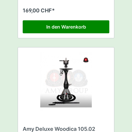
von ca. 7.5cm Durchmesser. Durch diese
Ausspahrung kann man ein hüpsches LED
169,00 CHF*
Licht unter der Bowl platzieren, was einen
wunderschönen Lichteffekt erzeugt. Alle
Metallteile sind im übrigen aus langlebigen
In den Warenkorb
Edelstahl. Am Tauchrohr ist bereits ein
Blubbergeräusch mindernder Diffusor
angebracht. So kann man sich gut mit
seinen Freunden unterhalten. Bei dieser
Shisha hat man die Möglichkeit mit bis zu
zwei Schläuchen zu geniessen. Dafür
benötigt man einen zusätzlichen
Schlauchadapter sowie ein weiteres
Schlauchset. Die Shisha wird aber
ansonsten mit komplettem Lieferumfang
geliefert.
Amy Deluxe Woodica 105.02