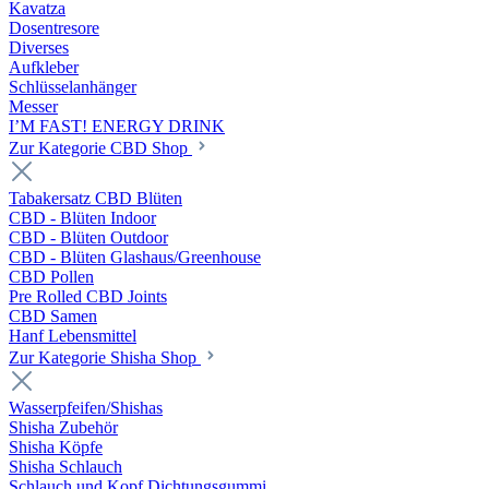
Kavatza
Dosentresore
Diverses
Aufkleber
Schlüsselanhänger
Messer
I’M FAST! ENERGY DRINK
Zur Kategorie CBD Shop
Tabakersatz CBD Blüten
CBD - Blüten Indoor
CBD - Blüten Outdoor
CBD - Blüten Glashaus/Greenhouse
CBD Pollen
Pre Rolled CBD Joints
CBD Samen
Hanf Lebensmittel
Zur Kategorie Shisha Shop
Wasserpfeifen/Shishas
Shisha Zubehör
Shisha Köpfe
Shisha Schlauch
Schlauch und Kopf Dichtungsgummi