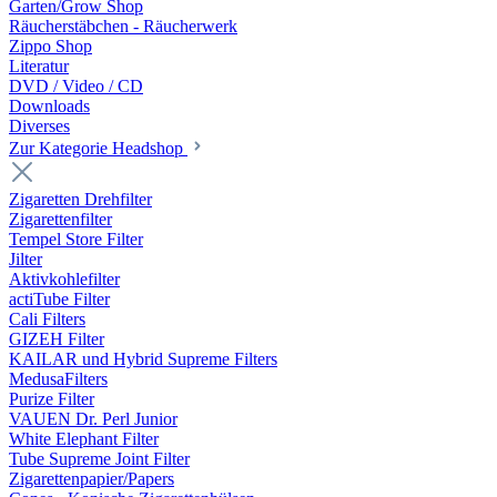
Garten/Grow Shop
Räucherstäbchen - Räucherwerk
Zippo Shop
Literatur
DVD / Video / CD
Downloads
Diverses
Zur Kategorie Headshop
Zigaretten Drehfilter
Zigarettenfilter
Tempel Store Filter
Jilter
Aktivkohlefilter
actiTube Filter
Cali Filters
GIZEH Filter
KAILAR und Hybrid Supreme Filters
MedusaFilters
Purize Filter
VAUEN Dr. Perl Junior
White Elephant Filter
Tube Supreme Joint Filter
Zigarettenpapier/Papers