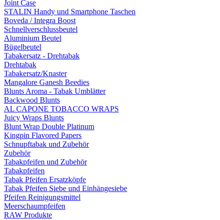
Joint Case
STALIN Handy und Smartphone Taschen
Boveda / Integra Boost
Schnellverschlussbeutel
Aluminium Beutel
Bügelbeutel
Tabakersatz - Drehtabak
Drehtabak
Tabakersatz/Knaster
Mangalore Ganesh Beedies
Blunts Aroma - Tabak Umblätter
Backwood Blunts
AL CAPONE TOBACCO WRAPS
Juicy Wraps Blunts
Blunt Wrap Double Platinum
Kingpin Flavored Papers
Schnupftabak und Zubehör
Zubehör
Tabakpfeifen und Zubehör
Tabakpfeifen
Tabak Pfeifen Ersatzköpfe
Tabak Pfeifen Siebe und Einhängesiebe
Pfeifen Reinigungsmittel
Meerschaumpfeifen
RAW Produkte