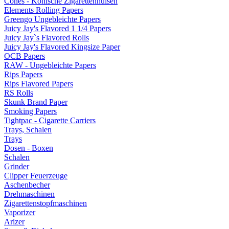
Cones - Konische Zigarettenhülsen
Elements Rolling Papers
Greengo Ungebleichte Papers
Juicy Jay's Flavored 1 1/4 Papers
Juicy Jay`s Flavored Rolls
Juicy Jay's Flavored Kingsize Paper
OCB Papers
RAW - Ungebleichte Papers
Rips Papers
Rips Flavored Papers
RS Rolls
Skunk Brand Paper
Smoking Papers
Tightpac - Cigarette Carriers
Trays, Schalen
Trays
Dosen - Boxen
Schalen
Grinder
Clipper Feuerzeuge
Aschenbecher
Drehmaschinen
Zigarettenstopfmaschinen
Vaporizer
Arizer