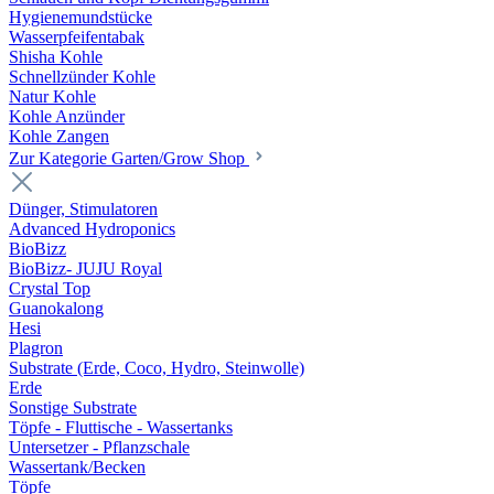
Hygienemundstücke
Wasserpfeifentabak
Shisha Kohle
Schnellzünder Kohle
Natur Kohle
Kohle Anzünder
Kohle Zangen
Zur Kategorie Garten/Grow Shop
Dünger, Stimulatoren
Advanced Hydroponics
BioBizz
BioBizz- JUJU Royal
Crystal Top
Guanokalong
Hesi
Plagron
Substrate (Erde, Coco, Hydro, Steinwolle)
Erde
Sonstige Substrate
Töpfe - Fluttische - Wassertanks
Untersetzer - Pflanzschale
Wassertank/Becken
Töpfe