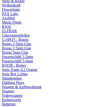
Storz & Bickel
Wolkenkraft
Flowermate
PAX Labs
AroMed
Magic Flight
IQOS
ELFBAR
Glaswasserpfeifen
G-SPOT - Bongs
Bongs 2,5mm Glas
Bongs 3,5mm Glas
Bongs 5mm Glas
Panzerschliff 3.5mm
Panzerschliff 5.0mm
ROOR - Bongs
Serie Zumo 4.2 Orange
Serie Rot 3.2mm
Stündenglass
Dabbing Pipes
Waagen & Aufbewahrung
Waagen
Federwaagen
Eichgewicht
Batterien