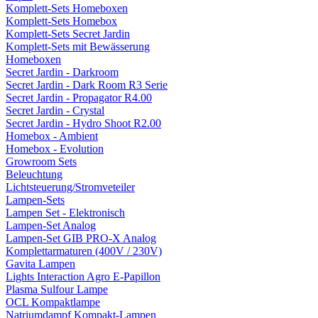
Komplett-Sets Homeboxen
Komplett-Sets Homebox
Komplett-Sets Secret Jardin
Komplett-Sets mit Bewässerung
Homeboxen
Secret Jardin - Darkroom
Secret Jardin - Dark Room R3 Serie
Secret Jardin - Propagator R4.00
Secret Jardin - Crystal
Secret Jardin - Hydro Shoot R2.00
Homebox - Ambient
Homebox - Evolution
Growroom Sets
Beleuchtung
Lichtsteuerung/Stromveteiler
Lampen-Sets
Lampen Set - Elektronisch
Lampen-Set Analog
Lampen-Set GIB PRO-X Analog
Komplettarmaturen (400V / 230V)
Gavita Lampen
Lights Interaction Agro E-Papillon
Plasma Sulfour Lampe
OCL Kompaktlampe
Natriumdampf Kompakt-Lampen