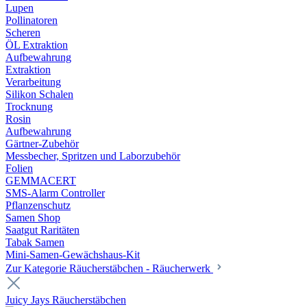
Lupen
Pollinatoren
Scheren
ÖL Extraktion
Aufbewahrung
Extraktion
Verarbeitung
Silikon Schalen
Trocknung
Rosin
Aufbewahrung
Gärtner-Zubehör
Messbecher, Spritzen und Laborzubehör
Folien
GEMMACERT
SMS-Alarm Controller
Pflanzenschutz
Samen Shop
Saatgut Raritäten
Tabak Samen
Mini-Samen-Gewächshaus-Kit
Zur Kategorie Räucherstäbchen - Räucherwerk
Juicy Jays Räucherstäbchen