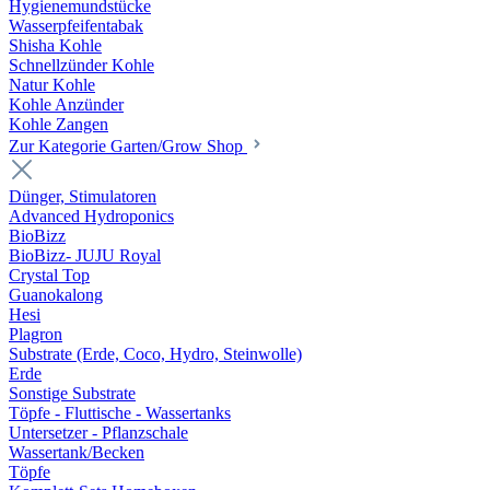
Hygienemundstücke
Wasserpfeifentabak
Shisha Kohle
Schnellzünder Kohle
Natur Kohle
Kohle Anzünder
Kohle Zangen
Zur Kategorie Garten/Grow Shop
Dünger, Stimulatoren
Advanced Hydroponics
BioBizz
BioBizz- JUJU Royal
Crystal Top
Guanokalong
Hesi
Plagron
Substrate (Erde, Coco, Hydro, Steinwolle)
Erde
Sonstige Substrate
Töpfe - Fluttische - Wassertanks
Untersetzer - Pflanzschale
Wassertank/Becken
Töpfe