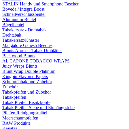
STALIN Handy und Smartphone Taschen
Boveda / Integra Boost
Schnellverschlussbeutel
Aluminium Beutel
Bügelbeutel
Tabakersatz - Drehtabak
Drehtabak
Tabakersatz/Knaster
Mangalore Ganesh Beedies
Blunts Aroma - Tabak Umblätter
Backwood Blunts
AL CAPONE TOBACCO WRAPS
Juicy Wraps Blunts
Blunt Wrap Double Platinum
Kingpin Flavored Papers
Schnupftabak und Zubehör
Zubehör
Tabakpfeifen und Zubehör
Tabakpfeifen
Tabak Pfeifen Ersatzköpfe
Tabak Pfeifen Siebe und Einhängesiebe
Pfeifen Reinigungsmittel
Meerschaumpfeifen
RAW Produkte
Kavatza