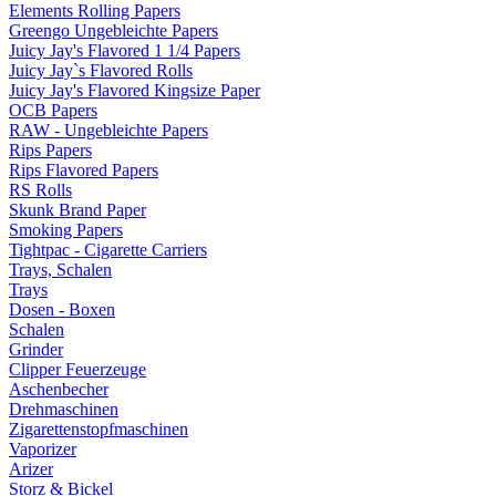
Elements Rolling Papers
Greengo Ungebleichte Papers
Juicy Jay's Flavored 1 1/4 Papers
Juicy Jay`s Flavored Rolls
Juicy Jay's Flavored Kingsize Paper
OCB Papers
RAW - Ungebleichte Papers
Rips Papers
Rips Flavored Papers
RS Rolls
Skunk Brand Paper
Smoking Papers
Tightpac - Cigarette Carriers
Trays, Schalen
Trays
Dosen - Boxen
Schalen
Grinder
Clipper Feuerzeuge
Aschenbecher
Drehmaschinen
Zigarettenstopfmaschinen
Vaporizer
Arizer
Storz & Bickel