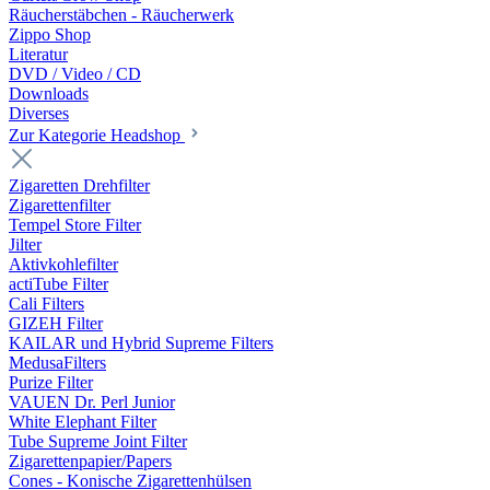
Räucherstäbchen - Räucherwerk
Zippo Shop
Literatur
DVD / Video / CD
Downloads
Diverses
Zur Kategorie Headshop
Zigaretten Drehfilter
Zigarettenfilter
Tempel Store Filter
Jilter
Aktivkohlefilter
actiTube Filter
Cali Filters
GIZEH Filter
KAILAR und Hybrid Supreme Filters
MedusaFilters
Purize Filter
VAUEN Dr. Perl Junior
White Elephant Filter
Tube Supreme Joint Filter
Zigarettenpapier/Papers
Cones - Konische Zigarettenhülsen