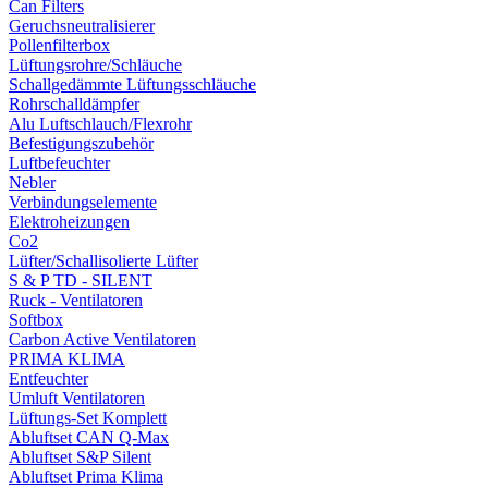
Can Filters
Geruchsneutralisierer
Pollenfilterbox
Lüftungsrohre/Schläuche
Schallgedämmte Lüftungsschläuche
Rohrschalldämpfer
Alu Luftschlauch/Flexrohr
Befestigungszubehör
Luftbefeuchter
Nebler
Verbindungselemente
Elektroheizungen
Co2
Lüfter/Schallisolierte Lüfter
S & P TD - SILENT
Ruck - Ventilatoren
Softbox
Carbon Active Ventilatoren
PRIMA KLIMA
Entfeuchter
Umluft Ventilatoren
Lüftungs-Set Komplett
Abluftset CAN Q-Max
Abluftset S&P Silent
Abluftset Prima Klima