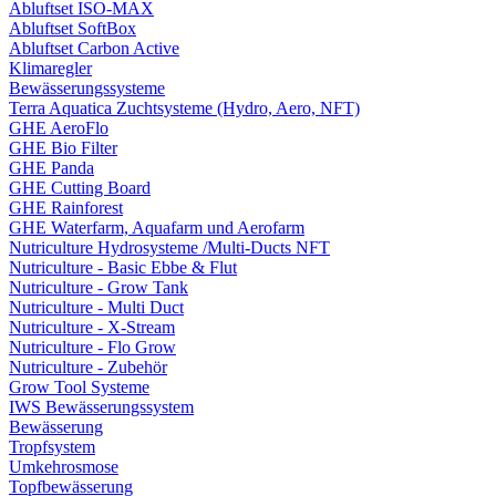
Abluftset ISO-MAX
Abluftset SoftBox
Abluftset Carbon Active
Klimaregler
Bewässerungssysteme
Terra Aquatica Zuchtsysteme (Hydro, Aero, NFT)
GHE AeroFlo
GHE Bio Filter
GHE Panda
GHE Cutting Board
GHE Rainforest
GHE Waterfarm, Aquafarm und Aerofarm
Nutriculture Hydrosysteme /Multi-Ducts NFT
Nutriculture - Basic Ebbe & Flut
Nutriculture - Grow Tank
Nutriculture - Multi Duct
Nutriculture - X-Stream
Nutriculture - Flo Grow
Nutriculture - Zubehör
Grow Tool Systeme
IWS Bewässerungssystem
Bewässerung
Tropfsystem
Umkehrosmose
Topfbewässerung