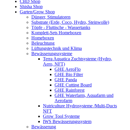
CBD Shop
Shisha Shop
Garten/Grow Shop
Dünger, Stimulatoren
Substrate (Erde, Coco, Hydro, Steinwolle)
Töpfe - Fluttische - Wassertanks
Komplett-Sets Homeboxen
Homeboxen
Beleuchtung
Lüftungstechnik und Klima
Bewässerungssysteme
Terra Aquatica Zuchtsysteme (Hydro,
Aero, NFT)
GHE AeroFlo
GHE Bio Filter
GHE Panda
GHE Cutting Board
GHE Rainforest
GHE Waterfarm, Aquafarm und
Aerofarm
Nutriculture Hydrosysteme /Multi-Ducts
NFT
Grow Tool Systeme
IWS Bewässerungssystem
Bewässerung