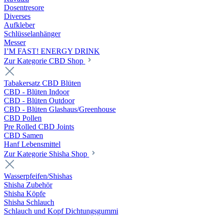
Dosentresore
Diverses
Aufkleber
Schlüsselanhänger
Messer
I’M FAST! ENERGY DRINK
Zur Kategorie CBD Shop
Tabakersatz CBD Blüten
CBD - Blüten Indoor
CBD - Blüten Outdoor
CBD - Blüten Glashaus/Greenhouse
CBD Pollen
Pre Rolled CBD Joints
CBD Samen
Hanf Lebensmittel
Zur Kategorie Shisha Shop
Wasserpfeifen/Shishas
Shisha Zubehör
Shisha Köpfe
Shisha Schlauch
Schlauch und Kopf Dichtungsgummi