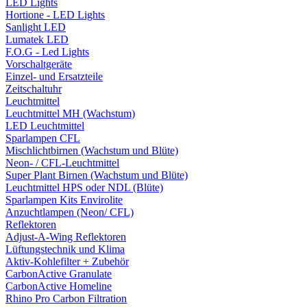
LED Lights
Hortione - LED Lights
Sanlight LED
Lumatek LED
F.O.G - Led Lights
Vorschaltgeräte
Einzel- und Ersatzteile
Zeitschaltuhr
Leuchtmittel
Leuchtmittel MH (Wachstum)
LED Leuchtmittel
Sparlampen CFL
Mischlichtbirnen (Wachstum und Blüte)
Neon- / CFL-Leuchtmittel
Super Plant Birnen (Wachstum und Blüte)
Leuchtmittel HPS oder NDL (Blüte)
Sparlampen Kits Envirolite
Anzuchtlampen (Neon/ CFL)
Reflektoren
Adjust-A-Wing Reflektoren
Lüftungstechnik und Klima
Aktiv-Kohlefilter + Zubehör
CarbonActive Granulate
CarbonActive Homeline
Rhino Pro Carbon Filtration