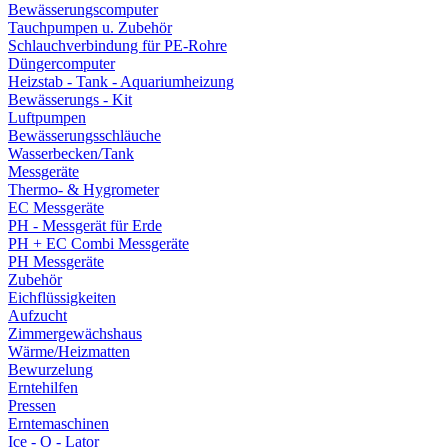
Bewässerungscomputer
Tauchpumpen u. Zubehör
Schlauchverbindung für PE-Rohre
Düngercomputer
Heizstab - Tank - Aquariumheizung
Bewässerungs - Kit
Luftpumpen
Bewässerungsschläuche
Wasserbecken/Tank
Messgeräte
Thermo- & Hygrometer
EC Messgeräte
PH - Messgerät für Erde
PH + EC Combi Messgeräte
PH Messgeräte
Zubehör
Eichflüssigkeiten
Aufzucht
Zimmergewächshaus
Wärme/Heizmatten
Bewurzelung
Erntehilfen
Pressen
Erntemaschinen
Ice - O - Lator