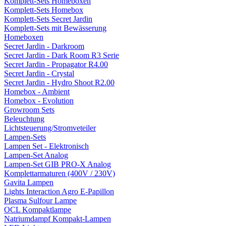
Komplett-Sets Homeboxen
Komplett-Sets Homebox
Komplett-Sets Secret Jardin
Komplett-Sets mit Bewässerung
Homeboxen
Secret Jardin - Darkroom
Secret Jardin - Dark Room R3 Serie
Secret Jardin - Propagator R4.00
Secret Jardin - Crystal
Secret Jardin - Hydro Shoot R2.00
Homebox - Ambient
Homebox - Evolution
Growroom Sets
Beleuchtung
Lichtsteuerung/Stromveteiler
Lampen-Sets
Lampen Set - Elektronisch
Lampen-Set Analog
Lampen-Set GIB PRO-X Analog
Komplettarmaturen (400V / 230V)
Gavita Lampen
Lights Interaction Agro E-Papillon
Plasma Sulfour Lampe
OCL Kompaktlampe
Natriumdampf Kompakt-Lampen