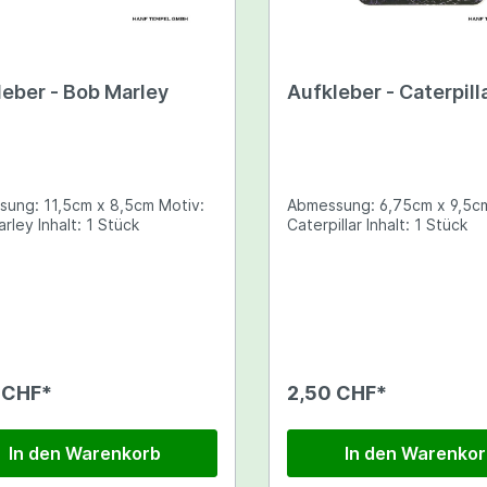
Shop
leber - Bob Marley
Aufkleber - Caterpill
ut Raritäten
k Samen
-Samen-Gewächshaus-Kit
ng: 11,5cm x 8,5cm Motiv:
Abmessung: 6,75cm x 9,5cm Moti
Bob Marley Inhalt: 1 Stück
Caterpillar Inhalt: 1 Stück
 CHF*
2,50 CHF*
In den Warenkorb
In den Warenko