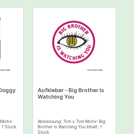
tel
Tabakersatz - Drehtabak
Drehtabak
Tabakersatz/Knaster
tt
Mangalore Ganesh Beedies
x
a
tive
 Doggy
Aufkleber - Big Brother Is
behör
Meerschaumpfeifen
Watching You
Erntehilfen
zköpfe
Pressen
:
Abmessung: 7cm x 7cm Motiv: Big
 und
Erntemaschinen
 Style Inhalt: 1 Stück
Brother Is Watching You Inhalt: 1
Stück
Ice - O - Lator