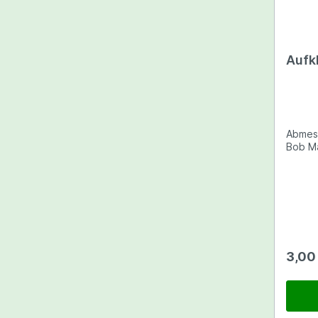
Laborzubehör
Pflanzenschutz
Samen 
Aufk
Saatg
Taba
Mini
Abmessu
3,00