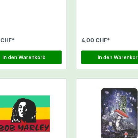
Pfeifen Reinigungsmit
 EC Combi Messgeräte
essgeräte
a
Dosentresore
hör
lüssigkeiten
 CHF*
4,00 CHF*
In den Warenkorb
In den Warenko
GEMMACERT