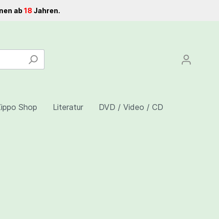
onen ab
18
Jahren.
Zippo Shop
Literatur
DVD / Video / CD
Grinder
CBD Samen
Shisha Kohle
Komplett-Sets Homeboxen
Schnellzünder Kohle
Komplett-Sets Homebox
schale