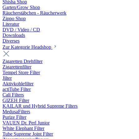
Shisha Shop
Garten/Grow Shop
Räucherstäbchen - Räucherwerk
Zippo Shop
Literatur
DVD / Video / CD
Downloads
Diverses
Zur Kategorie Headshop
Zigaretten Drehfilter
Zigarettenfilter
Tempel Store Filter
Jilter
Aktivkohlefilter
actiTube Filter
Cali Filters
GIZEH Filter
KAILAR und Hybrid Supreme Filters
MedusaFilters
Purize Filter
VAUEN Dr. Perl Junior
White Elephant Filter
Tube Supreme Joint Filter