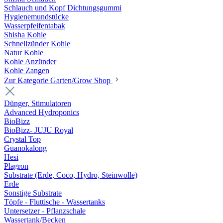
Schlauch und Kopf Dichtungsgummi
Hygienemundstücke
Wasserpfeifentabak
Shisha Kohle
Schnellzünder Kohle
Natur Kohle
Kohle Anzünder
Kohle Zangen
Zur Kategorie Garten/Grow Shop
Dünger, Stimulatoren
Advanced Hydroponics
BioBizz
BioBizz- JUJU Royal
Crystal Top
Guanokalong
Hesi
Plagron
Substrate (Erde, Coco, Hydro, Steinwolle)
Erde
Sonstige Substrate
Töpfe - Fluttische - Wassertanks
Untersetzer - Pflanzschale
Wassertank/Becken