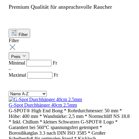
Premium Qualität für anspruchsvolle Raucher
Filter
Filter
Preis
Minimal
Fr
–
Maximal
Fr
G-Spot Durchhänger 40cm 2.5mm
G-SPOT® High End Bong * Rohrdurchmesser: 50 mm *
Höhe: 400 mm * Wandstärke: 2,5 mm * Normschliff NS 18.8
* Inkl. Chillum * kleines Schwarzes G-SPOT® Logo *
Garantiert bei 560°C spannungsfrei getempert *
Borosilikatglas 3.3 nach DIN ISO 3585 * Großer
Scheibenfuß für optimalen Stand * Kickloch