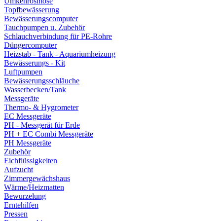
Umkehrosmose
Topfbewässerung
Bewässerungscomputer
Tauchpumpen u. Zubehör
Schlauchverbindung für PE-Rohre
Düngercomputer
Heizstab - Tank - Aquariumheizung
Bewässerungs - Kit
Luftpumpen
Bewässerungsschläuche
Wasserbecken/Tank
Messgeräte
Thermo- & Hygrometer
EC Messgeräte
PH - Messgerät für Erde
PH + EC Combi Messgeräte
PH Messgeräte
Zubehör
Eichflüssigkeiten
Aufzucht
Zimmergewächshaus
Wärme/Heizmatten
Bewurzelung
Erntehilfen
Pressen