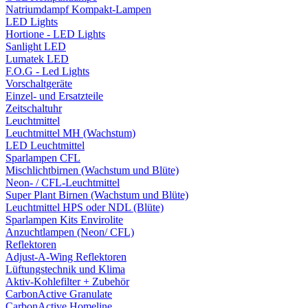
Natriumdampf Kompakt-Lampen
LED Lights
Hortione - LED Lights
Sanlight LED
Lumatek LED
F.O.G - Led Lights
Vorschaltgeräte
Einzel- und Ersatzteile
Zeitschaltuhr
Leuchtmittel
Leuchtmittel MH (Wachstum)
LED Leuchtmittel
Sparlampen CFL
Mischlichtbirnen (Wachstum und Blüte)
Neon- / CFL-Leuchtmittel
Super Plant Birnen (Wachstum und Blüte)
Leuchtmittel HPS oder NDL (Blüte)
Sparlampen Kits Envirolite
Anzuchtlampen (Neon/ CFL)
Reflektoren
Adjust-A-Wing Reflektoren
Lüftungstechnik und Klima
Aktiv-Kohlefilter + Zubehör
CarbonActive Granulate
CarbonActive Homeline