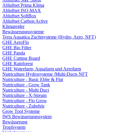
Abluftset Prima Klima
Abluftset ISO-MAX
Abluftset SoftBox
Abluftset Carbon Active
Klimaregler
Bewässerungssysteme
Terra Aquatica Zuchtsysteme (Hydro, Aero, NFT)
GHE AeroFlo
GHE Bio Filter
GHE Panda
GHE Cutting Board
GHE Rainforest
GHE Waterfarm, Aquafarm und Aerofarm
Nutriculture Hydrosysteme /Multi-Ducts NFT
Nutriculture - Basic Ebbe & Flut
Nutriculture - Grow Tank
Nutriculture - Multi Duct
Nutriculture - X-Stream
Nutriculture - Flo Grow
Nutriculture - Zubehör
Grow Tool Systeme
IWS Bewässerungssystem
Bewässerung
Tropfsystem