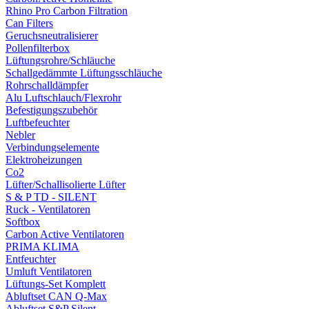
Rhino Pro Carbon Filtration
Can Filters
Geruchsneutralisierer
Pollenfilterbox
Lüftungsrohre/Schläuche
Schallgedämmte Lüftungsschläuche
Rohrschalldämpfer
Alu Luftschlauch/Flexrohr
Befestigungszubehör
Luftbefeuchter
Nebler
Verbindungselemente
Elektroheizungen
Co2
Lüfter/Schallisolierte Lüfter
S & P TD - SILENT
Ruck - Ventilatoren
Softbox
Carbon Active Ventilatoren
PRIMA KLIMA
Entfeuchter
Umluft Ventilatoren
Lüftungs-Set Komplett
Abluftset CAN Q-Max
Abluftset S&P Silent