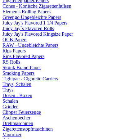
Zigarettenpapier/Papers
Cones - Konische Zigarettenhülsen
Elements Rolling Papers
Greengo Ungebleichte Papers
Juicy Jay's Flavored 1 1/4 Papers
Juicy Jay`s Flavored Rolls
Juicy Jay's Flavored Kingsize Paper
OCB Papers
RAW - Ungebleichte Papers
Rips Papers
Rips Flavored Papers
RS Rolls
Skunk Brand Paper
Smoking Papers
Tightpac - Cigarette Carriers
Trays, Schalen
Trays
Dosen - Boxen
Schalen
Grinder
Clipper Feuerzeuge
Aschenbecher
Drehmaschinen
Zigarettenstopfmaschinen
Vaporizer