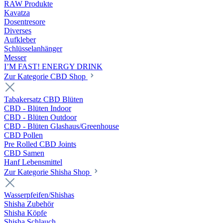
RAW Produkte
Kavatza
Dosentresore
Diverses
Aufkleber
Schlüsselanhänger
Messer
I’M FAST! ENERGY DRINK
Zur Kategorie CBD Shop
Tabakersatz CBD Blüten
CBD - Blüten Indoor
CBD - Blüten Outdoor
CBD - Blüten Glashaus/Greenhouse
CBD Pollen
Pre Rolled CBD Joints
CBD Samen
Hanf Lebensmittel
Zur Kategorie Shisha Shop
Wasserpfeifen/Shishas
Shisha Zubehör
Shisha Köpfe
Shisha Schlauch