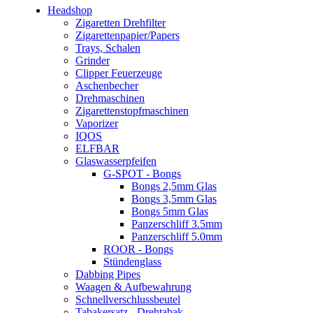
Headshop
Zigaretten Drehfilter
Zigarettenpapier/Papers
Trays, Schalen
Grinder
Clipper Feuerzeuge
Aschenbecher
Drehmaschinen
Zigarettenstopfmaschinen
Vaporizer
IQOS
ELFBAR
Glaswasserpfeifen
G-SPOT - Bongs
Bongs 2,5mm Glas
Bongs 3,5mm Glas
Bongs 5mm Glas
Panzerschliff 3.5mm
Panzerschliff 5.0mm
ROOR - Bongs
Stündenglass
Dabbing Pipes
Waagen & Aufbewahrung
Schnellverschlussbeutel
Tabakersatz - Drehtabak