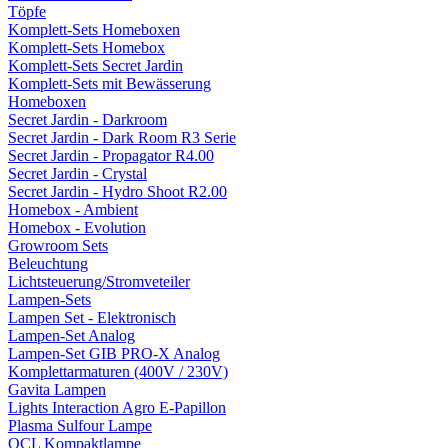
Töpfe
Komplett-Sets Homeboxen
Komplett-Sets Homebox
Komplett-Sets Secret Jardin
Komplett-Sets mit Bewässerung
Homeboxen
Secret Jardin - Darkroom
Secret Jardin - Dark Room R3 Serie
Secret Jardin - Propagator R4.00
Secret Jardin - Crystal
Secret Jardin - Hydro Shoot R2.00
Homebox - Ambient
Homebox - Evolution
Growroom Sets
Beleuchtung
Lichtsteuerung/Stromveteiler
Lampen-Sets
Lampen Set - Elektronisch
Lampen-Set Analog
Lampen-Set GIB PRO-X Analog
Komplettarmaturen (400V / 230V)
Gavita Lampen
Lights Interaction Agro E-Papillon
Plasma Sulfour Lampe
OCL Kompaktlampe