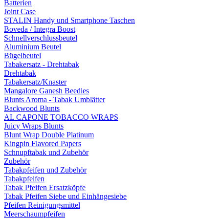
Batterien
Joint Case
STALIN Handy und Smartphone Taschen
Boveda / Integra Boost
Schnellverschlussbeutel
Aluminium Beutel
Bügelbeutel
Tabakersatz - Drehtabak
Drehtabak
Tabakersatz/Knaster
Mangalore Ganesh Beedies
Blunts Aroma - Tabak Umblätter
Backwood Blunts
AL CAPONE TOBACCO WRAPS
Juicy Wraps Blunts
Blunt Wrap Double Platinum
Kingpin Flavored Papers
Schnupftabak und Zubehör
Zubehör
Tabakpfeifen und Zubehör
Tabakpfeifen
Tabak Pfeifen Ersatzköpfe
Tabak Pfeifen Siebe und Einhängesiebe
Pfeifen Reinigungsmittel
Meerschaumpfeifen