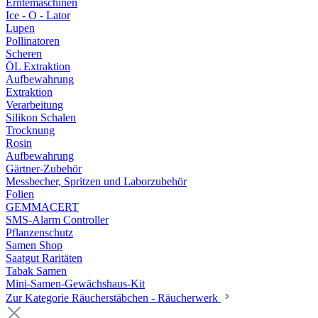
Erntemaschinen
Ice - O - Lator
Lupen
Pollinatoren
Scheren
ÖL Extraktion
Aufbewahrung
Extraktion
Verarbeitung
Silikon Schalen
Trocknung
Rosin
Aufbewahrung
Gärtner-Zubehör
Messbecher, Spritzen und Laborzubehör
Folien
GEMMACERT
SMS-Alarm Controller
Pflanzenschutz
Samen Shop
Saatgut Raritäten
Tabak Samen
Mini-Samen-Gewächshaus-Kit
Zur Kategorie Räucherstäbchen - Räucherwerk